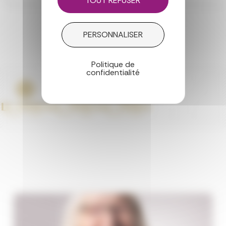
TOUT REFUSER
PERSONNALISER
Politique de
confidentialité