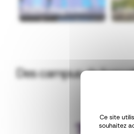
Paris-Bagnolet
Val
Des campus de format
Ce site util
souhaitez ac