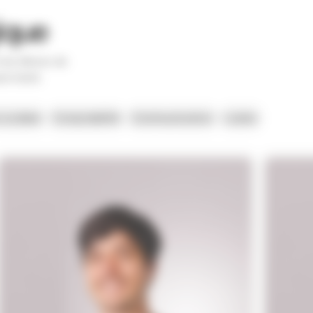
ique
es élèves de
pectacle.
 scolaire
Comptabilité
Communication
Loisirs