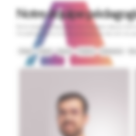
Notre équipe pédagog
Notre équipe pédagogique accompagne depuis 2004 l
l’Académie vers le monde professionnel des arts du s
Chant
Admin
Danse
Théâtre
Admission
Vie