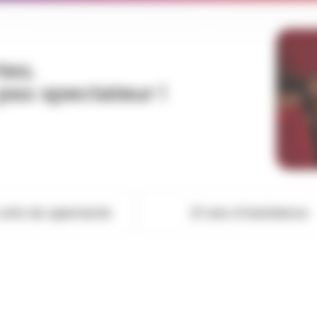
tes.
 pas spectateur !
arts du spectacle
21 ans d'existence