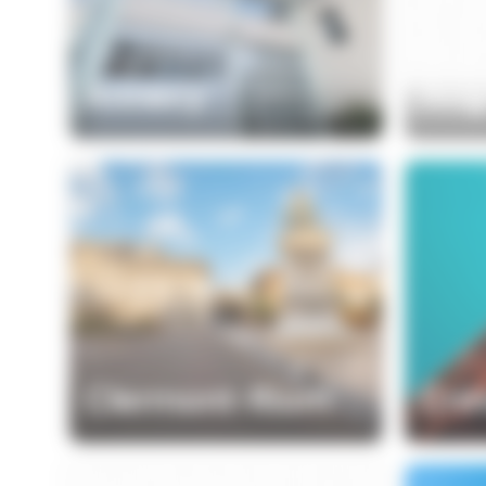
Annecy
Avi
Clermont-Riom
Crét