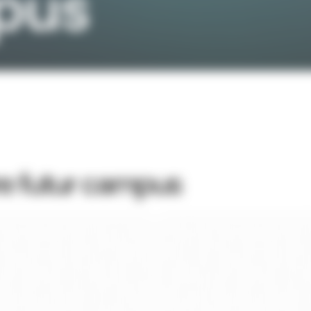
pus
tre futur campus