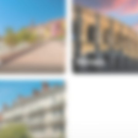
e
Nîmes