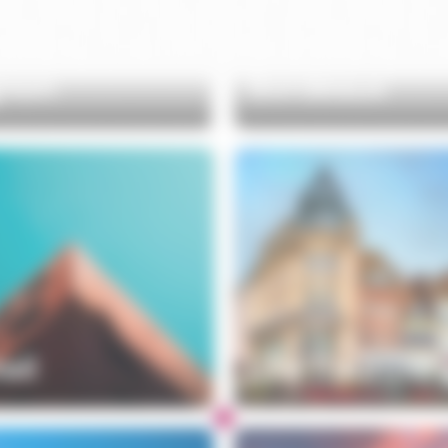
gnon
Bordeaux
eil
Lille-Tourcoin