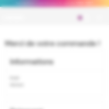
Panneau de gestion des cookies
→ Inscriptions ouvertes pour la rentrée 2026-2027 ←
0
Merci de votre commande !
Informations
Email
Adresse