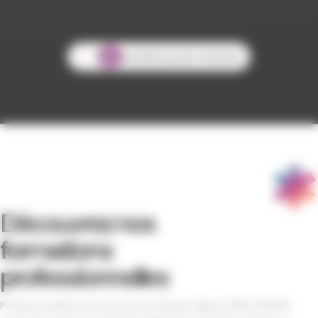
Nos journées portes ouvertes
Découvrez nos
formations
professionnelles
Professionnaliser les artistes de demain depuis 2004, l’AICOM